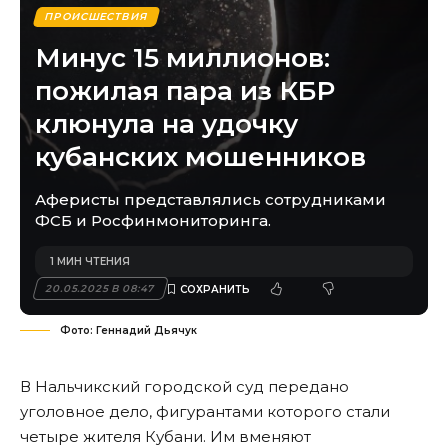
ПРОИСШЕСТВИЯ
Минус 15 миллионов:
пожилая пара из КБР
клюнула на удочку
кубанских мошенников
Аферисты представлялись сотрудниками
ФСБ и Росфинмониторинга.
1 МИН ЧТЕНИЯ
20.05.2025 В 08:47
Фото: Геннадий Дьячук
В Нальчикский городской суд передано
уголовное дело, фигурантами которого стали
четыре жителя Кубани. Им вменяют