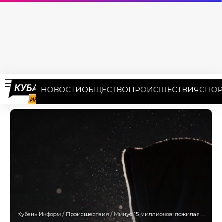
НОВОСТИ
ОБЩЕСТВО
ПРОИСШЕСТВИЯ
СПОР
Кубань Информ
/
Происшествия
/
Минус 15 миллионов: пожилая пара из КБР клюнула на удочку кубанских мошенников