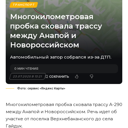
ТРАНСПОРТ
Многокилометровая
пробка сковала трассу
между Анапой и
Новороссийском
Автомобильный затор собрался из-за ДТП.
0 МИН ЧТЕНИЯ
23.07.2025 В 13:21
Фото: сервис «Яндекс Карты»
Многокилометровая пробка сковала трассу А-290
между Анапой и Новороссийском. Речь идет об
участке от поселка Верхнебаканского до села
Гайдук.