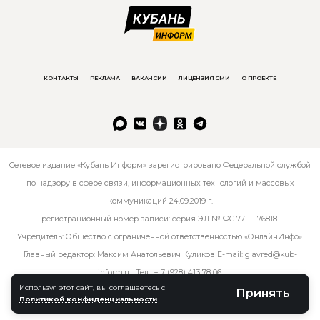
КОНТАКТЫ
РЕКЛАМА
ВАКАНСИИ
ЛИЦЕНЗИЯ СМИ
О ПРОЕКТЕ
Сетевое издание «Кубань Информ» зарегистрировано Федеральной службой
по надзору в сфере связи, информационных технологий и массовых
коммуникаций 24.09.2019 г.
регистрационный номер записи: серия ЭЛ № ФС 77 — 76818.
Учредитель: Общество с ограниченной ответственностью «ОнлайнИнфо».
Главный редактор: Максим Анатольевич Куликов E-mail:
glavred@kub-
inform.ru
. Тел.:
+ 7 (928) 413 78 06
.
Используя этот сайт, вы соглашаетесь с
Принять
Политикой конфиденциальности
.
© kub-inform 2026