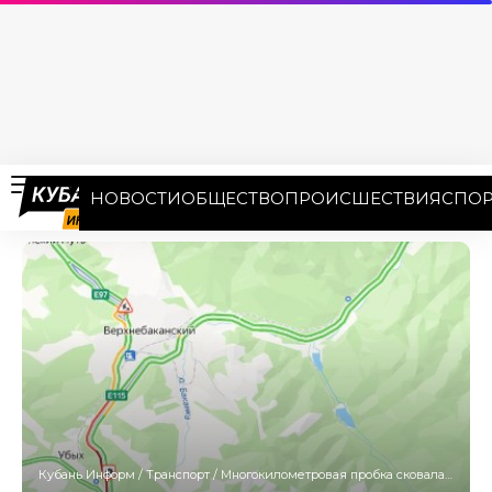
НОВОСТИ
ОБЩЕСТВО
ПРОИСШЕСТВИЯ
СПОР
Кубань Информ
/
Транспорт
/
Многокилометровая пробка сковала трассу между Анапой и Новороссийском