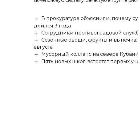
мочеполовую систему. Зачастую в группе рис
В прокуратуре объяснили, почему су
длился 3 года
Сотрудники противоградовой служб
Сезонные овощи, фрукты и выпечка:
августа
Мусорный коллапс на севере Кубан
Пять новых школ встретят первых уч