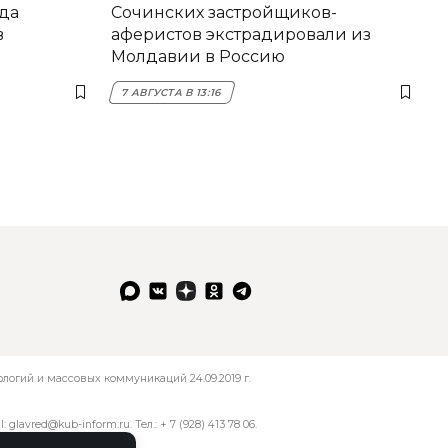
да
Сочинских застройщиков-
в
аферистов экстрадировали из
Молдавии в Россию
7 АВГУСТА В 13:16
огий и массовых коммуникаций 24.09.2019 г.
l:
glavred@kub-inform.ru
. Тел.:
+ 7 (928) 413 78 06
.