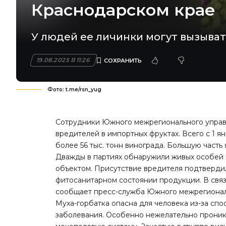
Краснодарском крае
У людей ее личинки могут вызыва
19.08.2025 В 11:26
Фото: t.me/rsn_yug
Сотрудники Южного межрегионального управ
вредителей в импортных фруктах. Всего с 1 я
более 56 тыс. тонн винограда. Большую часть
Дважды в партиях обнаружили живых особей 
объектом. Присутствие вредителя подтверд
фитосанитарном состоянии продукции. В связ
сообщает пресс-служба Южного межрегионал
Муха-горбатка опасна для человека из-за сп
заболевания. Особенно нежелательно проникн