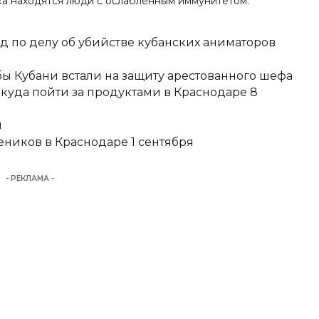
ка находятся люди с ослабленным иммунитетом.
д по делу об убийстве кубанских аниматоров
ы Кубани встали на защиту арестованного шефа
 куда пойти за продуктами в Краснодаре 8
и
еников в Краснодаре 1 сентября
- РЕКЛАМА -