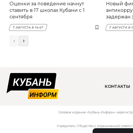
Оценки за поведение начнут
Новый фи
ставить в 17 школах Кубани с 1
антикорру
сентября
задержан 
НЭСК Кры
7 АВГУСТА В 14:47
7 АВГУСТА В 1
КОНТАКТЫ
Сетевое издание «Кубань Информ» зарегистр
Учредитель: Общество с ограниченной ответс