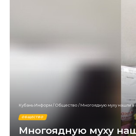
Кубань Информ
/
Общество
/
Многоядную муху нашли в
ОБЩЕСТВО
Многоядную муху наш