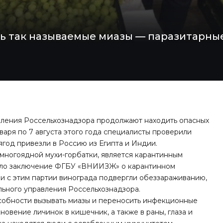
ть так называемые миазы — паразитарные
ления Россельхознадзора продолжают находить опасных
нваря по 7 августа этого года специалисты проверили
 ягод привезли в Россию из Египта и Индии.
многоядной мухи-горбатки, является карантинным
ило заключение ФГБУ «ВНИИЗЖ» о карантинном
и с этим партии винограда подвергли обеззараживанию,
ьного управления Россельхознадзора.
особности вызывать миазы и переносить инфекционные
овение личинок в кишечник, а также в раны, глаза и