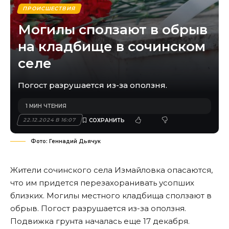
ПРОИСШЕСТВИЯ
Могилы сползают в обрыв
на кладбище в сочинском
селе
Погост разрушается из-за оползня.
1 МИН ЧТЕНИЯ
22.12.2024 В 16:07
Фото: Геннадий Дьячук
Жители сочинского села Измайловка опасаются,
что им придется перезахоранивать усопших
близких. Могилы местного кладбища сползают в
обрыв. Погост разрушается из-за оползня.
Подвижка грунта началась еще 17 декабря.