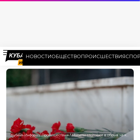
НОВОСТИ
ОБЩЕСТВО
ПРОИСШЕСТВИЯ
СПОР
Кубань Информ
/
Происшествия
/
Могилы сползают в обрыв на кладбище в сочинском селе