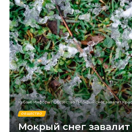
Кубань Информ
/
Общество
/
Мокрый снег завалит Кра
ОБЩЕСТВО
Мокрый снег завалит