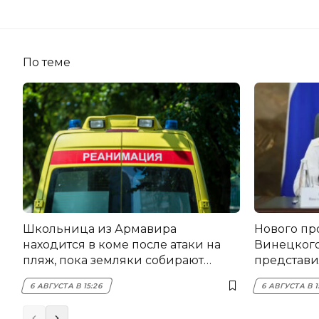
По теме
Школьница из Армавира
Нового пр
находится в коме после атаки на
Винецког
пляж, пока земляки собирают
представил
помощь
6 АВГУСТА В 15:26
6 АВГУСТА В 1