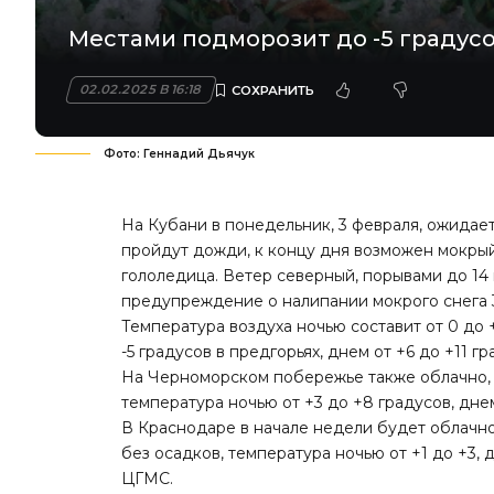
Местами подморозит до -5 градусо
02.02.2025 В 16:18
Фото: Геннадий Дьячук
На Кубани в понедельник, 3 февраля, ожидае
пройдут дожди, к концу дня возможен мокрый
гололедица. Ветер северный, порывами до 14 
предупреждение о налипании мокрого снега 3
Температура воздуха ночью составит от 0 до 
-5 градусов в предгорьях, днем от +6 до +11 
На Черноморском побережье также облачно, в
температура ночью от +3 до +8 градусов, днем
В Краснодаре в начале недели будет облачн
без осадков, температура ночью от +1 до +3, 
ЦГМС.