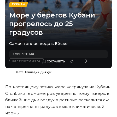
ТУРИЗМ
Море у берегов Кубани
прогрелось до 25
градусов
Самая теплая вода в Ейске.
1 МИН ЧТЕНИЯ
08.07.2025 В 09:54
Фото: Геннадий Дьячук
По-настоящему летняя жара нагрянула на Кубань.
Столбики термометров уверенно ползут вверх, в
ближайшие дни воздух в регионе раскалится аж
на четыре-пять градусов выше климатической
нормы.