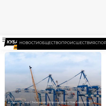
НОВОСТИ
ОБЩЕСТВО
ПРОИСШЕСТВИЯ
СПОР
Кубань Информ
/
Экономика
/
Морские порты Новороссийска и Тамани ждет масштабная модернизация