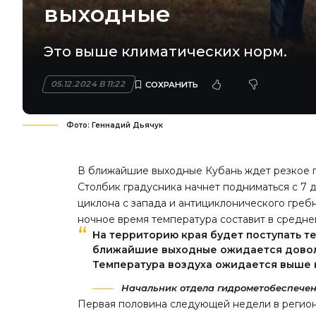
выходные
Это выше климатических норм.
05.12.2024 В 11:22
Фото: Геннадий Дьячук
В ближайшие выходные Кубань ждет резкое по
Столбик градусника начнет подниматься с 7
циклона с запада и антициклонического греб
ночное время температура составит в среднем 
На территорию края будет поступать те
ближайшие выходные ожидается довол
Температура воздуха ожидается выше 
Начальник отдела гидрометобеспечен
Первая половина следующей недели в регио