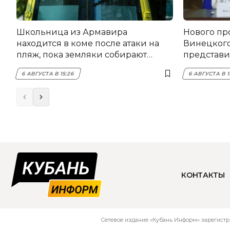
Школьница из Армавира
Нового пр
находится в коме после атаки на
Винецког
пляж, пока земляки собирают
представил
помощь
6 АВГУСТА В 15:26
6 АВГУСТА В 1
КОНТАКТЫ
Сетевое издание «Кубань Информ» зарегистр