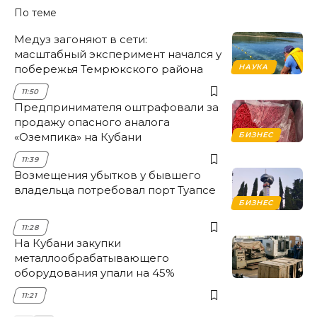
По теме
Медуз загоняют в сети:
масштабный эксперимент начался у
побережья Темрюкского района
НАУКА
11:50
Предпринимателя оштрафовали за
продажу опасного аналога
«Оземпика» на Кубани
БИЗНЕС
11:39
Возмещения убытков у бывшего
владельца потребовал порт Туапсе
БИЗНЕС
11:28
На Кубани закупки
металлообрабатывающего
оборудования упали на 45%
11:21