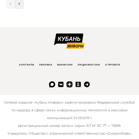
КОНТАКТЫ
РЕКЛАМА
ВАКАНСИИ
ЛИЦЕНЗИЯ СМИ
О ПРОЕКТЕ
Сетевое издание «Кубань Информ» зарегистрировано Федеральной службой
по надзору в сфере связи, информационных технологий и массовых
коммуникаций 24.09.2019 г.
регистрационный номер записи: серия ЭЛ № ФС 77 — 76818.
Учредитель: Общество с ограниченной ответственностью «ОнлайнИнфо».