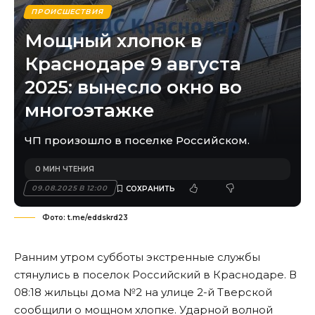
ПРОИСШЕСТВИЯ
Мощный хлопок в
Краснодаре 9 августа
2025: вынесло окно во
многоэтажке
ЧП произошло в поселке Российском.
0 МИН ЧТЕНИЯ
09.08.2025 В 12:00
Фото: t.me/eddskrd23
Ранним утром субботы экстренные службы
стянулись в поселок Российский в Краснодаре. В
08:18 жильцы дома №2 на улице 2-й Тверской
сообщили о мощном хлопке. Ударной волной