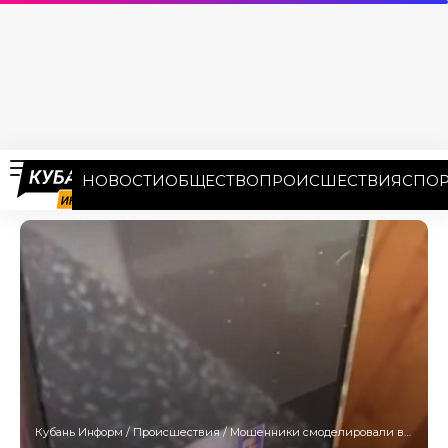
НОВОСТИ
ОБЩЕСТВО
ПРОИСШЕСТВИЯ
СПОР
Кубань Информ
/
Происшествия
/
Мошенники смоделировали внешность мэра Краснодара и звонят горожанами по видеосвязи