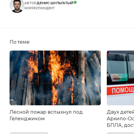
ДЕНИС ШУЛЬГАТЫЙ
АВТОР
КОРРЕСПОНДЕНТ
По теме
Лесной пожар вспыхнул под
Двух дете
Геленджиком
Архипо-Ос
БПЛА, дос