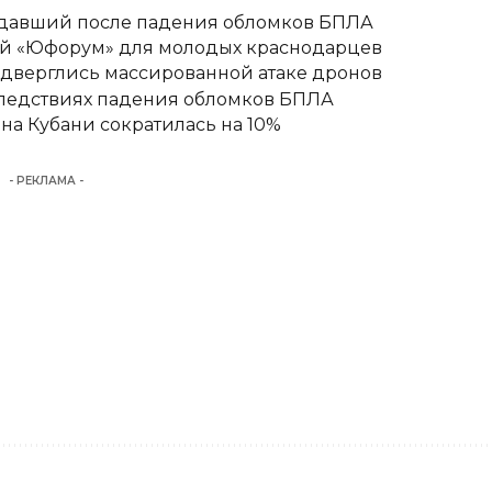
адавший после падения обломков БПЛА
вый «Юфорум» для молодых краснодарцев
одверглись массированной атаке дронов
следствиях падения обломков БПЛА
а Кубани сократилась на 10%
- РЕКЛАМА -