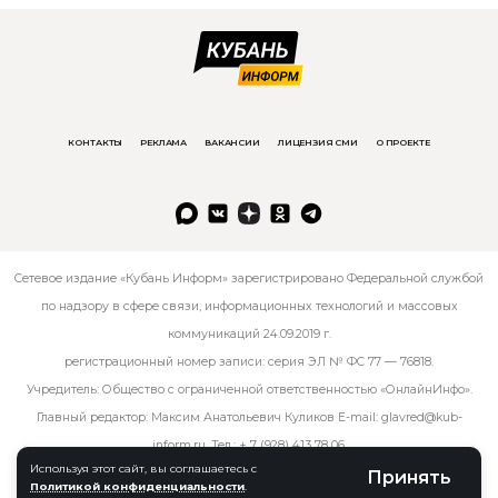
КОНТАКТЫ
РЕКЛАМА
ВАКАНСИИ
ЛИЦЕНЗИЯ СМИ
О ПРОЕКТЕ
Сетевое издание «Кубань Информ» зарегистрировано Федеральной службой
по надзору в сфере связи, информационных технологий и массовых
коммуникаций 24.09.2019 г.
регистрационный номер записи: серия ЭЛ № ФС 77 — 76818.
Учредитель: Общество с ограниченной ответственностью «ОнлайнИнфо».
Главный редактор: Максим Анатольевич Куликов E-mail:
glavred@kub-
inform.ru
. Тел.:
+ 7 (928) 413 78 06
.
Используя этот сайт, вы соглашаетесь с
Принять
Политикой конфиденциальности
.
© kub-inform 2026