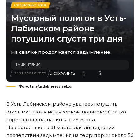
ПРОИСШЕСТВИЯ
Мусорный полигон в Усть-
Лабинском районе
потушили спустя три дня
На свалке продолжается задымление.
1 МИН ЧТЕНИЯ
31.03.2025 В 17:55
Фото: t.me/ustlab_press_sektor
В Усть-Лабинском районе удалось потушить
открытое пламя на мусорном полигоне. Свалка
горела три дня, начиная с 29 марта.
По состоянию на 31 марта, для ликвидации
последствий задымления на территории около 50