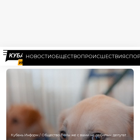
НОВОСТИ
ОБЩЕСТВО
ПРОИСШЕСТВИЯ
СПОР
Кубань Информ
/
Общество
/
«Мы же с вами не дебилы»: депутат готовит законопроект о стерилизации бездомных собак на Кубани