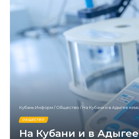
Кубань Информ
/
Общество
/
На Кубани и в Адыгее изъя
ОБЩЕСТВО
На Кубани и в Адыгее