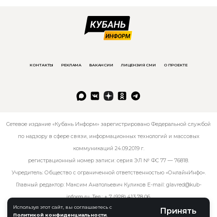
КОНТАКТЫ
РЕКЛАМА
ВАКАНСИИ
ЛИЦЕНЗИЯ СМИ
О ПРОЕКТЕ
Сетевое издание «Кубань Информ» зарегистрировано Федеральной службой
по надзору в сфере связи, информационных технологий и массовых
коммуникаций 24.09.2019 г.
регистрационный номер записи: серия ЭЛ № ФС 77 — 76818.
Учредитель: Общество с ограниченной ответственностью «ОнлайнИнфо».
Главный редактор: Максим Анатольевич Куликов E-mail:
glavred@kub-
inform.ru
. Тел.:
+ 7 (928) 413 78 06
.
Используя этот сайт, вы соглашаетесь с
Принять
Политикой конфиденциальности
.