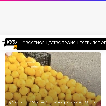
НОВОСТИ
ОБЩЕСТВО
ПРОИСШЕСТВИЯ
СПОР
Кубань Информ
/
Общество
/
На Кубани пресекли более 7,7 тысячи случаев несанкционированной торговли