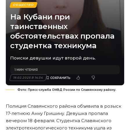
ОБЩЕСТВО
На Кубани при
таинственных
обстоятельствах пропала
студентка техникума
Поиски девушки идут второй день.
1 МИН ЧТЕНИЯ
19.02.2025 В 14:34
Фото: Пресс-служба ОМВД России по Славянскому району.
Полиция Славянского района объявила в розыск
17-летнюю Анну Гришину. Девушка пропала
вечером 18 февраля. Студентка Славянского
электротехнологического техникума ушла из