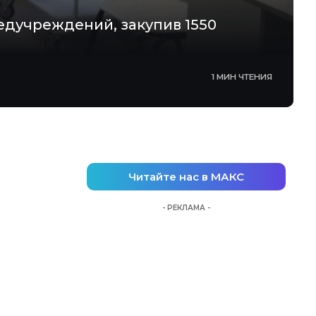
едучреждений, закупив 1550
1 МИН ЧТЕНИЯ
Читайте нас в МАКС
- РЕКЛАМА -