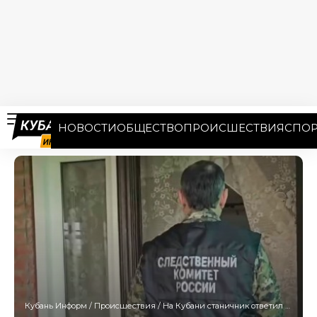
НОВОСТИ
ОБЩЕСТВО
ПРОИСШЕСТВИЯ
СПОР
Кубань Информ
/
Происшествия
/
На Кубани станичник ответил на упреки матери смертельными побоями