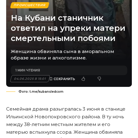
ПРОИСШЕСТВИЯ
На Кубани станичник
ответил на упреки матери
смертельными побоями
Женщина обвиняла сына в аморальном
образе жизни и алкоголизме.
1 МИН ЧТЕНИЯ
04.06.2025 В 15:01
Фото: t.me/kubansledcom
Семейная драма разыгралась 3 июня в станице
Ильинской Новопокровского района. В ту ночь
между 38-летним местным жителем и его
матерью вспыхнула ссора. Женщина обвиняла