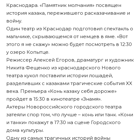
Краснодара. «Памятник молчания» посвящен
история казака, пережившего расказачивание и
войну.
Один театр из Краснодар подготовил спектакль о
мальчике, скрывающемся от немцев в яме. «Вот
этого я не скажу» можно будет посмотреть в 12:30
у озеро Копытце.
Режиссер Алексей Егоров, драматург и художник
Никита Фещенко из краснодарского Нового
театра кукол поставили истории лошадей,
разделивших с казаками трагические события XX
века. Премьера «Конь казаку себя дороже»
пройдет в 15:30 в кинотеатре «Знамя».
Актеры Новороссийского городского театра
затеяли спор том, что лучше – конь или танк. «Кони
и танки» покажут в 17:30 на сцене Городского
дома культуры.
Одну из самых трагичных историй войны