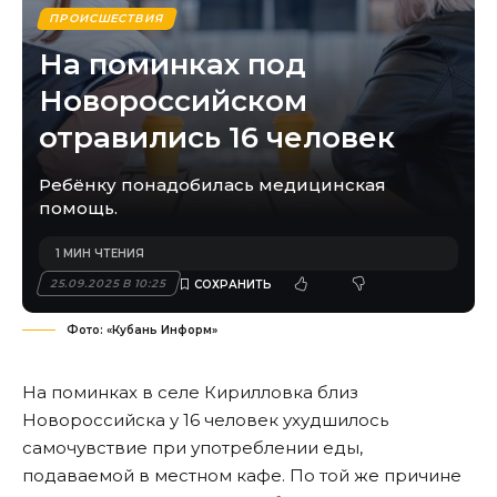
ПРОИСШЕСТВИЯ
На поминках под
Новороссийском
отравились 16 человек
Ребёнку понадобилась медицинская
помощь.
1 МИН ЧТЕНИЯ
25.09.2025 В 10:25
Фото: «Кубань Информ»
На поминках в селе Кирилловка близ
Новороссийска у 16 человек ухудшилось
самочувствие при употреблении еды,
подаваемой в местном кафе. По той же причине