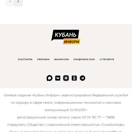
КОНТАКТЫ
РЕКЛАМА
ВАКАНСИИ
ЛИЦЕНЗИЯ СМИ
О ПРОЕКТЕ
Сетевое издание «Кубань Информ» зарегистрировано Федеральной службой
по надзору в сфере связи, информационных технологий и массовых
коммуникаций 24.09.2019 г.
регистрационный номер записи: серия ЭЛ № ФС 77 — 76818.
Учредитель: Общество с ограниченной ответственностью «ОнлайнИнфо».