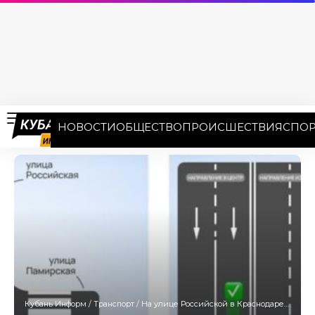
НОВОСТИ
ОБЩЕСТВО
ПРОИСШЕСТВИЯ
СПОР
Кубань Информ
/
Транспорт
/
На улице Российской в Краснодаре изменят движение: к чему готовиться