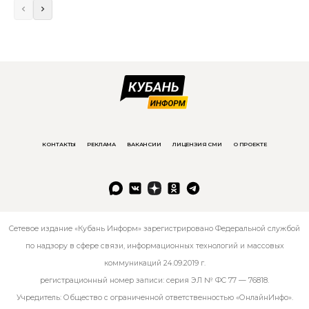
КОНТАКТЫ
РЕКЛАМА
ВАКАНСИИ
ЛИЦЕНЗИЯ СМИ
О ПРОЕКТЕ
Сетевое издание «Кубань Информ» зарегистрировано Федеральной службой
по надзору в сфере связи, информационных технологий и массовых
коммуникаций 24.09.2019 г.
регистрационный номер записи: серия ЭЛ № ФС 77 — 76818.
Учредитель: Общество с ограниченной ответственностью «ОнлайнИнфо».