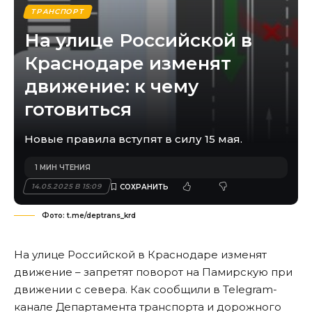
ТРАНСПОРТ
На улице Российской в
Краснодаре изменят
движение: к чему
готовиться
Новые правила вступят в силу 15 мая.
1 МИН ЧТЕНИЯ
14.05.2025 В 15:09
Фото: t.me/deptrans_krd
На улице Российской в Краснодаре изменят
движение – запретят поворот на Памирскую при
движении с севера. Как сообщили в Telegram-
канале Департамента транспорта и дорожного