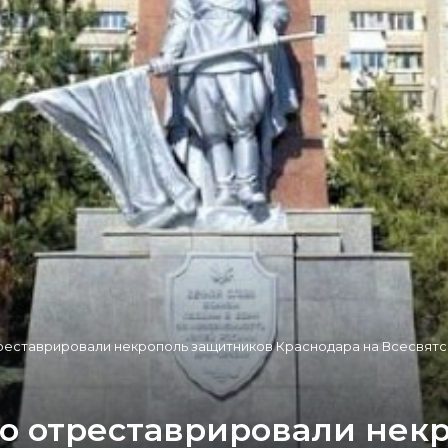
отреставрировали некрополь защитников Краснодара на Всесвят
что отреставрировали не