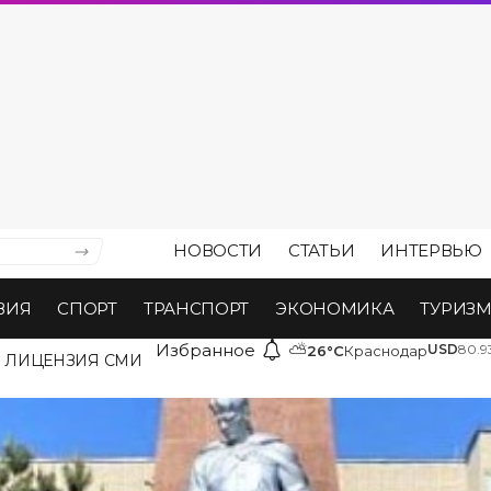
НОВОСТИ
СТАТЬИ
ИНТЕРВЬЮ
ВИЯ
СПОРТ
ТРАНСПОРТ
ЭКОНОМИКА
ТУРИЗ
Избранное
⛅
USD
80.9
26°C
Краснодар
ЛИЦЕНЗИЯ СМИ