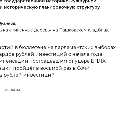
 государственной историко-культурной
ли историческую планировочную структуру
Лузинов.
ь на спиленные деревья на Пашковском кладбище
.
ртий в бюллетене на парламентских выборах
ардов рублей инвестиций с начала года
омпенсации пострадавшим от удара БПЛА
ыки пройдёт в восьмой раз в Сочи
в рублей инвестиций
- РЕКЛАМА -