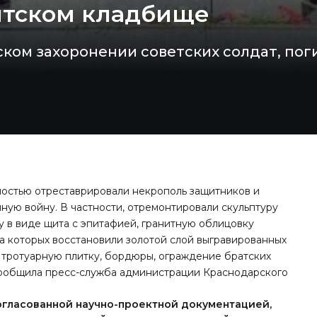
ятском кладбище
ком захоронении советских солдат, поги
остью отреставрировали некрополь защитников и
ую войну. В частности, отремонтировали скульптуру
 в виде щита с эпитафией, гранитную облицовку
а которых восстановили золотой слой выгравированных
 тротуарную плитку, бордюры, ограждение братских
сообщила пресс-служба администрации Краснодарского
огласованной научно-проектной документацией,