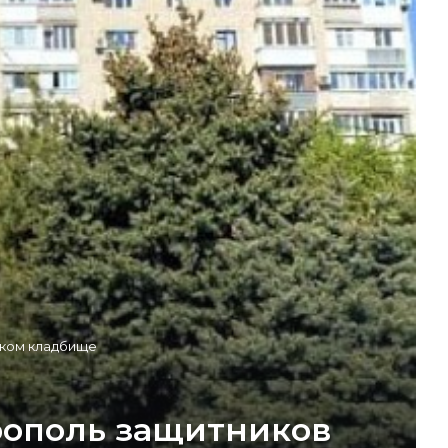
ском кладбище
крополь защитников