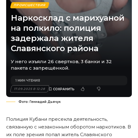
ПРОИСШЕСТВИЯ
Наркосклад с марихуаной
на полкило: полиция
задержала жителя
Славянского района
У него изъяли 26 свертков, 3 банки и 32
пакета с запрещёнкой.
1 МИН ЧТЕНИЯ
17.09.2025 В 12:28
Фото: Геннадий Дьячук
Полиция Кубани пресекла деятельность,
связанную с незаконным оборотом наркотиков. В
их поле зрения попал житель Славянского