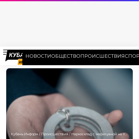
НОВОСТИ
ОБЩЕСТВО
ПРОИСШЕСТВИЯ
СПОР
Кубань Информ
/
Происшествия
/
Наркосклад с марихуаной на полкило: полиция задержала жителя Славянского района