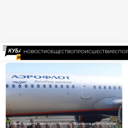
НОВОСТИ
ОБЩЕСТВО
ПРОИСШЕСТВИЯ
СПОР
Кубань Информ
/
Транспорт
/
Наумов: Пассажиров первого рейса встретили с хлебом-солью в аэропорту Краснодара