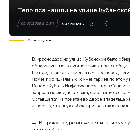
Тело пса нашли на улице Кубанской
02.03.2025 В 12:34
Фото: соцсети
В Краснодаре на улице Кубанской была обна
обнаружившие погибшее животное, сообщили, 
По предварительным данным, пес перед пог
момент официальных комментариев по этому 
Ранее «Кубань Информ»
писал
, что в Сочи и
забрали последнюю хаски, остававшуюся на м
Оставшаяся на привязи во дворе владельца ха
известно, что двух собак, причастных к напад
В прокуратуре объяснили, почему су
длился 3 года