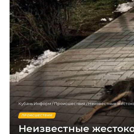
Кубань Информ
/
Происшествия
/
Неизвестные жестоко
ПРОИСШЕСТВИЯ
Неизвестные жестоко