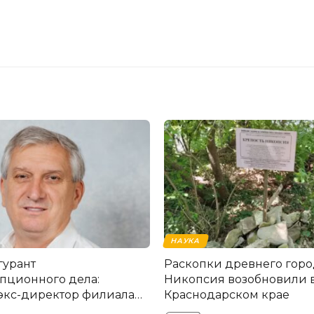
НАУКА
гурант
Раскопки древнего горо
пционного дела:
Никопсия возобновили 
экс-директор филиала
Краснодарском крае
мска