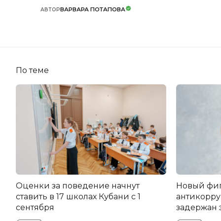
ВАРВАРА ПОТАПОВА
АВТОР
По теме
Оценки за поведение начнут
Новый фи
ставить в 17 школах Кубани с 1
антикорру
сентября
задержан 
НЭСК Кры