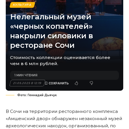
КУЛЬТУРА
Нелегальный музей
«черных копателей»
накрыли силовики в
ресторане Сочи
Стоимость коллекции оценивается более
чем в 6 млн рублей.
1 МИН ЧТЕНИЯ
21.05.2025 В 12:19
Фото: Геннадий Дьячук
В Сочи на территории ресторанного комплекса
«Амшенский двор» обнаружен незаконный музей
археологических находок, организованный, по