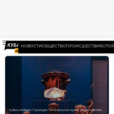
НОВОСТИ
ОБЩЕСТВО
ПРОИСШЕСТВИЯ
СПОР
Кубань Информ
/
Культура
/
Нелегальный музей «черных копателей» накрыли силовики в ресторане Сочи