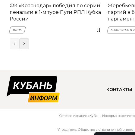
ФК «Краснодар» победил по серии
Жеребьев
пенальти в 1-м туре Пути РПЛ Кубка
партий в 
России
парламент
00:15
5 АВГУСТА В 1
КОНТАКТЫ
Сетевое издание «Кубань Информ» зарегистр
Учредитель: Общество с ограниченной ответс