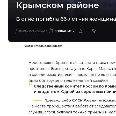
Крымском районе
В огне погибла 66-летняя женщина
16.01.2025 В 20:27
Фото: t.me/kubansledcom
Неосторожно брошенная сигарета стала прич
произошла 15 января на улице Карла Маркса в
и соседи, заметив пламя, немедленно вызвал
было обнаружено тело 66-летней хозяйки.
Следственный комитет России по Крымс
инцидентом. Одной из вероятных прич
Пресс-служба СУ СК России по Красн
На месте происшествия работают следователи
случившегося, включая точные причины и мес