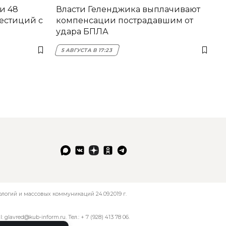
и 48
Власти Геленджика выплачивают
естиций с
компенсации пострадавшим от
удара БПЛА
5 АВГУСТА В 17:23
огий и массовых коммуникаций 24.09.2019 г.
l:
glavred@kub-inform.ru
. Тел.:
+ 7 (928) 413 78 06
.