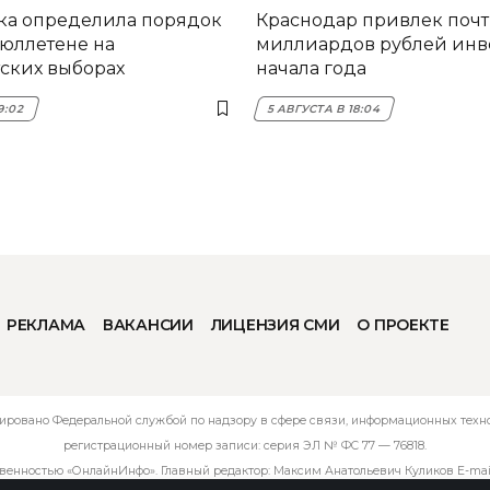
ка определила порядок
Краснодар привлек почт
бюллетене на
миллиардов рублей инв
ских выборах
начала года
9:02
5 АВГУСТА В 18:04
РЕКЛАМА
ВАКАНСИИ
ЛИЦЕНЗИЯ СМИ
О ПРОЕКТЕ
ировано Федеральной службой по надзору в сфере связи, информационных технол
регистрационный номер записи: серия ЭЛ № ФС 77 — 76818.
твенностью «ОнлайнИнфо». Главный редактор: Максим Анатольевич Куликов E-mai