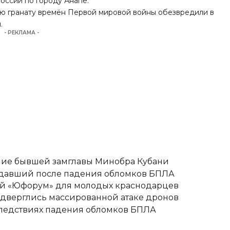
ссии по городу Анапе.
кую гранату времён Первой мировой войны обезвредили в
.
- РЕКЛАМА -
ние бывшей замглавы Минобра Кубани
адавший после падения обломков БПЛА
вый «Юфорум» для молодых краснодарцев
одверглись массированной атаке дронов
следствиях падения обломков БПЛА