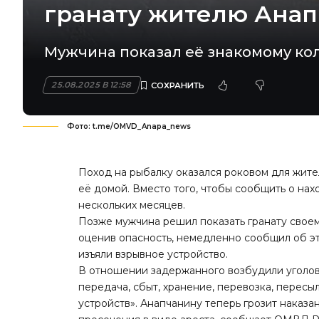
гранату жителю Ана
Мужчина показал её знакомому ко
25.08.2025 В 12:58
Фото: t.me/OMVD_Anapa_news
Поход на рыбалку оказался роковом для жите
её домой. Вместо того, чтобы сообщить о на
нескольких месяцев.
Позже мужчина решил показать гранату своему
оценив опасность, немедленно сообщил об 
изъяли взрывное устройство.
В отношении задержанного возбудили уголов
передача, сбыт, хранение, перевозка, перес
устройств». Анапчанину теперь грозит наказ