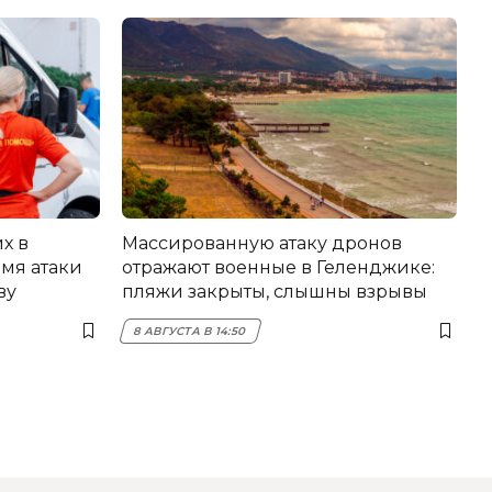
х в
Массированную атаку дронов
мя атаки
отражают военные в Геленджике:
ву
пляжи закрыты, слышны взрывы
8 АВГУСТА В 14:50