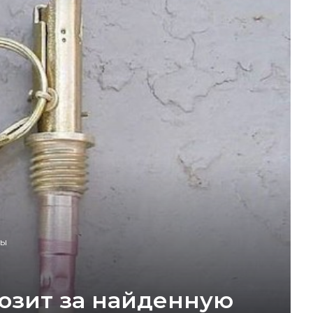
пы
розит за найденную