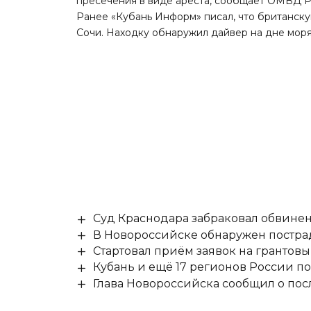
пресечения в виде ареста,
сообщает
ОМВД Ро
Ранее «Кубань Информ»
писал
, что британс
Сочи. Находку обнаружил дайвер на дне моря
Суд Краснодара забраковал обвине
В Новороссийске обнаружен постр
Стартовал приём заявок на гранто
Кубань и ещё 17 регионов России п
Глава Новороссийска сообщил о по