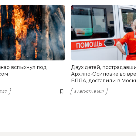
жар вспыхнул под
Двух детей, пострадавши
ком
Архипо-Осиповке во вре
БПЛА, доставили в Моск
7:27
8 АВГУСТА В 16:11