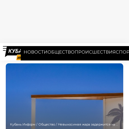
НОВОСТИ
ОБЩЕСТВО
ПРОИСШЕСТВИЯ
СПОР
Кубань Информ
/
Общество
/
Невыносимая жара задержится на все выходные в Сочи