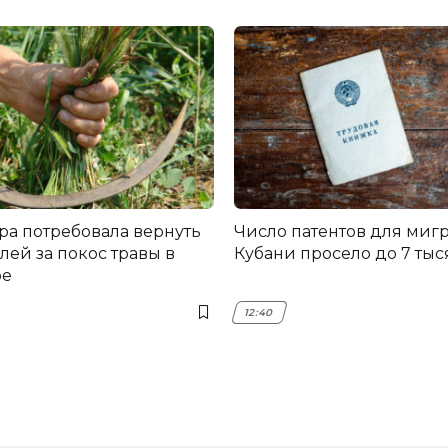
ра потребовала вернуть
Число патентов для мигр
лей за покос травы в
Кубани просело до 7 тыс
ре
12:40