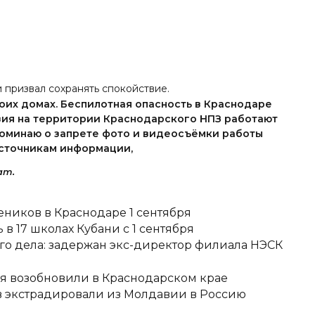
 призвал сохранять спокойствие.
воих домах. Беспилотная опасность в Краснодаре
вия на территории Краснодарского НПЗ работают
поминаю о запрете фото и видеосъёмки работы
сточникам информации,
am.
еников в Краснодаре 1 сентября
в 17 школах Кубани с 1 сентября
о дела: задержан экс-директор филиала НЭСК
я возобновили в Краснодарском крае
 экстрадировали из Молдавии в Россию