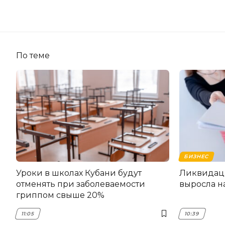
По теме
БИЗНЕС
Уроки в школах Кубани будут
Ликвидац
отменять при заболеваемости
выросла н
гриппом свыше 20%
11:05
10:39