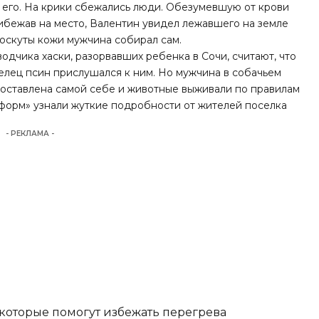
ь его. На крики сбежались люди. Обезумевшую от крови
рибежав на место, Валентин увидел лежавшего на земле
Лоскуты кожи мужчина собирал сам.
аводчика хаски, разорвавших ребенка в Сочи, считают, что
елец псин прислушался к ним. Но мужчина в собачьем
доставлена самой себе и животные выживали по правилам
орм» узнали жуткие подробности от жителей поселка
- РЕКЛАМА -
 которые помогут избежать перегрева