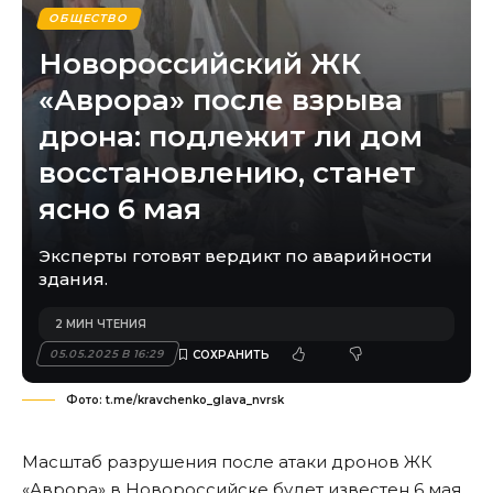
ОБЩЕСТВО
Новороссийский ЖК
«Аврора» после взрыва
дрона: подлежит ли дом
восстановлению, станет
ясно 6 мая
Эксперты готовят вердикт по аварийности
здания.
2 МИН ЧТЕНИЯ
05.05.2025 В 16:29
Фото: t.me/kravchenko_glava_nvrsk
Масштаб разрушения после атаки дронов ЖК
«Аврора» в Новороссийске будет известен 6 мая.