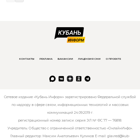
КОНТАКТЫ
РЕКЛАМА
ВАКАНСИИ
ЛИЦЕНЗИЯ СМИ
О ПРОЕКТЕ
Сетевое издание «Кубань Информ» зарегистрировано Федеральной службой
по надзору в сфере связи, информационных технологий и массовых
коммуникаций 24.09.2019 г.
регистрационный номер записи: серия ЭЛ № ФС 77 — 76818.
Учредитель: Общество с ограниченной ответственностью «ОнлайнИнфо».
Главный редактор: Максим Анатольевич Куликов E-mail:
glavred@kub-