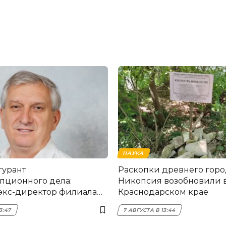
НАУКА
гурант
Раскопки древнего горо
пционного дела:
Никопсия возобновили 
экс-директор филиала
Краснодарском крае
мска
3:47
7 АВГУСТА В 13:44