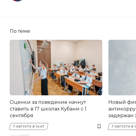
По теме
Оценки за поведение начнут
Новый фи
ставить в 17 школах Кубани с 1
антикорру
сентября
задержан 
НЭСК Кры
7 АВГУСТА В 14:47
7 АВГУСТА В 1