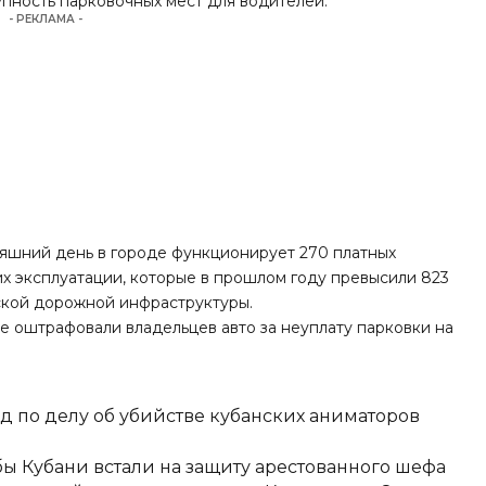
пность парковочных мест для водителей.
- РЕКЛАМА -
няшний день в городе
функционирует
270 платных
 их эксплуатации, которые в прошлом году превысили 823
дской дорожной инфраструктуры.
ре
оштрафовали
владельцев авто за неуплату парковки на
д по делу об убийстве кубанских аниматоров
ы Кубани встали на защиту арестованного шефа