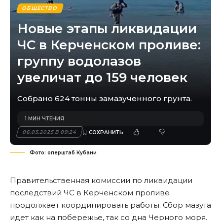
ОБЩЕСТВО
Новые этапы ликвидации
ЧС в Керченском проливе:
группу водолазов
увеличат до 159 человек
Собрано 624 тонны замазученного грунта.
1 МИН ЧТЕНИЯ
06.05.2025 В 09:24
Фото: оперштаб Кубани
Правительственная комиссии по ликвидации
последствий ЧС в Керченском проливе
продолжает координировать работы. Сбор мазута
идет как на побережье, так со дна Черного моря.