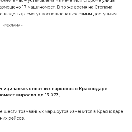
блей в час – установлена на нечетной стороне улицы
азмещено 17 машиномест. В то же время на Степана
товладельцы смогут воспользоваться самым доступным
- РЕКЛАМА -
униципальных платных парковок в Краснодаре
омест выросло до 13 073,
ние шести трамвайных маршрутов изменится в Краснодаре
них рейсов.