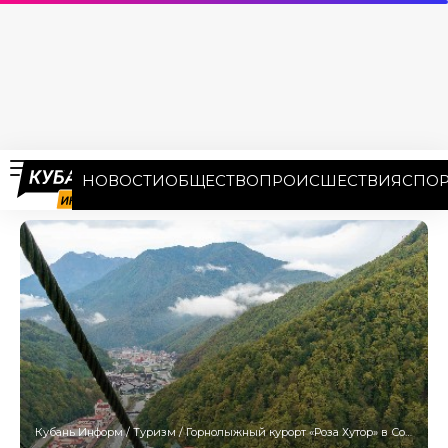
НОВОСТИ
ОБЩЕСТВО
ПРОИСШЕСТВИЯ
СПОР
Кубань Информ
/
Туризм
/
Горнолыжный курорт «Роза Хутор» в Сочи возглавил новый гендиректор