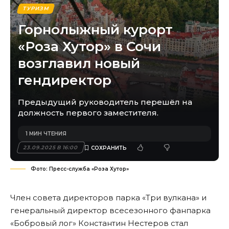
ТУРИЗМ
Горнолыжный курорт
«Роза Хутор» в Сочи
возглавил новый
гендиректор
Предыдущий руководитель перешёл на
должность первого заместителя.
1 МИН ЧТЕНИЯ
23.09.2025 В 16:00
Фото: Пресс-служба «Роза Хутор»
Член совета директоров парка «Три вулкана» и
генеральный директор всесезонного фанпарка
«Бобровый лог» Константин Нестеров стал