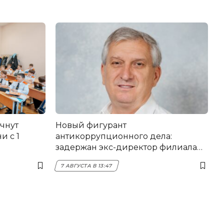
чнут
Новый фигурант
и с 1
антикоррупционного дела:
задержан экс-директор филиала
НЭСК Крымска
7 АВГУСТА В 13:47