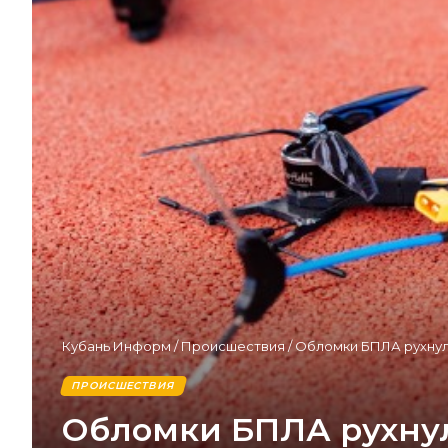
Кубань Информ
/
Происшествия
/
Обломки БПЛА рухнул
ПРОИСШЕСТВИЯ
Обломки БПЛА рухнул