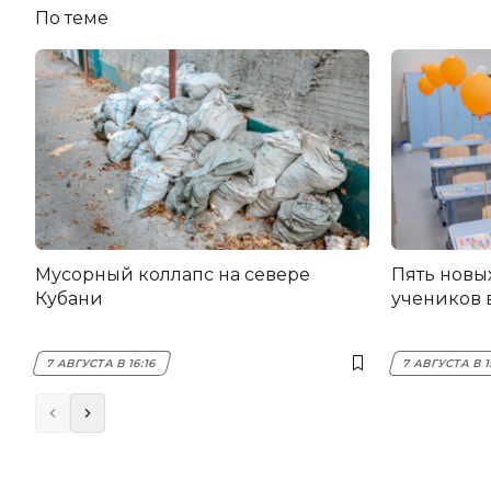
По теме
Мусорный коллапс на севере
Пять новы
Кубани
учеников 
7 АВГУСТА В 16:16
7 АВГУСТА В 1