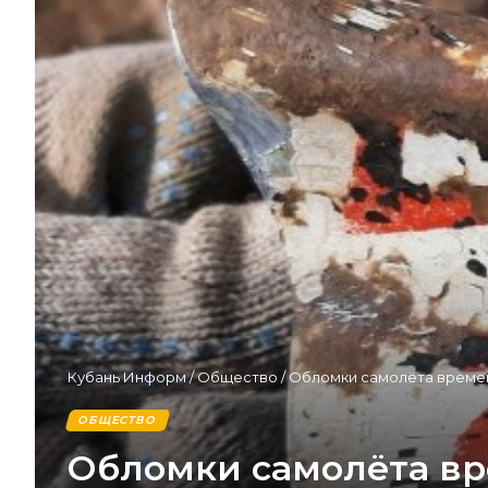
Кубань Информ
/
Общество
/
Обломки самолёта време
ОБЩЕСТВО
Обломки самолёта в