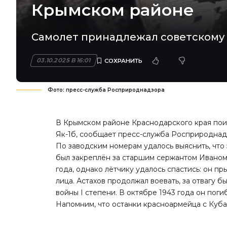
Крымском районе
Самолет принадлежал советскому 
03.10.2025 В 16:01
Фото: пресс-служба Росприроднадзора
В Крымском районе Краснодарского края пои
Як-1б, сообщает пресс-служба Росприроднад
По заводским номерам удалось выяснить, что 
был закреплён за старшим сержантом Иваном 
года, однако лётчику удалось спастись: он пр
лица. Астахов продолжал воевать, за отвагу
войны I степени. В октябре 1943 года он погиб
Напомним, что останки красноармейца с Куб