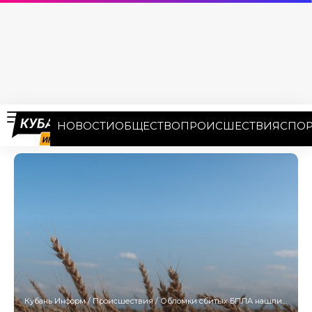
НОВОСТИ
ОБЩЕСТВО
ПРОИСШЕСТВИЯ
СПОР
Кубань Информ
/
Происшествия
/
Обломки сбитых БПЛА нашли в четырех муниципалитетах Кубани