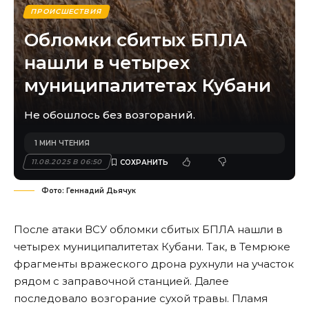
ПРОИСШЕСТВИЯ
Обломки сбитых БПЛА
нашли в четырех
муниципалитетах Кубани
Не обошлось без возгораний.
1 МИН ЧТЕНИЯ
11.08.2025 В 06:50
Фото: Геннадий Дьячук
После атаки ВСУ обломки сбитых БПЛА нашли в
четырех муниципалитетах Кубани. Так, в Темрюке
фрагменты вражеского дрона рухнули на участок
рядом с заправочной станцией. Далее
последовало возгорание сухой травы. Пламя