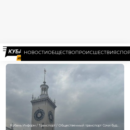
НОВОСТИ
ОБЩЕСТВО
ПРОИСШЕСТВИЯ
СПОР
Кубань Информ
/
Транспорт
/
Общественный транспорт Сочи будет возить пассажиров почти до полуночи с 1 июня