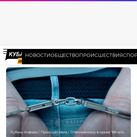
НОВОСТИ
ОБЩЕСТВО
ПРОИСШЕСТВИЯ
СПОР
Кубань Информ
/
Происшествия
/
Обвиняемому в краже 168 млн рублей директору депозитория в Сочи продлили арест