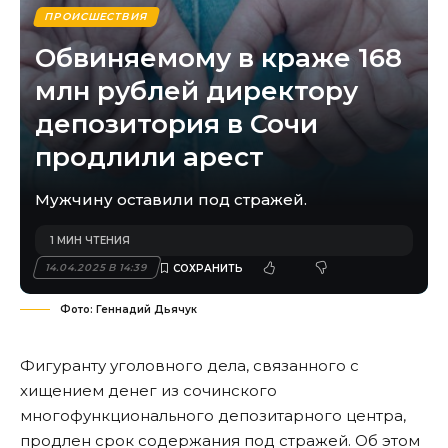
ПРОИСШЕСТВИЯ
Обвиняемому в краже 168
млн рублей директору
депозитория в Сочи
продлили арест
Мужчину оставили под стражей.
1 МИН ЧТЕНИЯ
14.04.2025 В 14:39
Фото: Геннадий Дьячук
Фигуранту уголовного дела, связанного с
хищением денег из сочинского
многофункционального депозитарного центра,
продлен срок содержания под стражей. Об этом