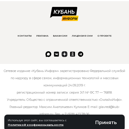
КОНТАКТЫ
РЕКЛАМА
ВАКАНСИИ
ЛИЦЕНЗИЯ СМИ
О ПРОЕКТЕ
Сетевое издание «Кубань Информ» зарегистрировано Федеральной службой
по надзору в сфере связи, информационных технологий и массовых
коммуникаций 24.09.2019 г.
регистрационный номер записи: серия ЭЛ № ФС 77 — 76818.
Учредитель: Общество с ограниченной ответственностью «ОнлайнИнфо».
Главный редактор: Максим Анатольевич Куликов E-mail:
glavred@kub-
inform.ru
. Тел.:
+ 7 (928) 413 78 06
.
Используя этот сайт, вы соглашаетесь с
Принять
Политикой конфиденциальности
.
© kub-inform 2026