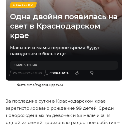
ОБЩЕСТВО
Одна двойня появилась на
свет в Краснодарском
крае
Малыши и мамы первое время будут
находиться в больнице.
1 МИН ЧТЕНИЯ
25.05.2025 В 13:59
Фото: t.me/evgeniiFilippov23
За последние сутки в Краснодарском крае
зарегистрировано рождение 99 детей. Среди
новорожденных 46 девочек и 53 мальчика. В
одной из семей произошло радостное событие –