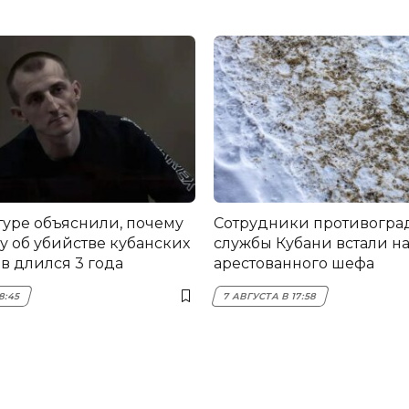
туре объяснили, почему
Сотрудники противогра
у об убийстве кубанских
службы Кубани встали на
в длился 3 года
арестованного шефа
8:45
7 АВГУСТА В 17:58