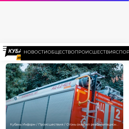
НОВОСТИ
ОБЩЕСТВО
ПРОИСШЕСТВИЯ
СПОР
Кубань Информ
/
Происшествия
/
Огонь охватил реабилитационный центр в Анапе