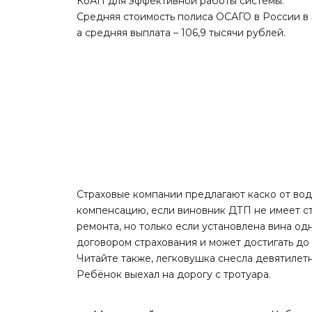
КоАП для эффективной работы системы.
Средняя стоимость полиса ОСАГО в России в п
а средняя выплата – 106,9 тысячи рублей.
Страховые компании предлагают каско от вод
компенсацию, если виновник ДТП не имеет с
ремонта, но только если установлена вина о
договором страхования и может достигать до 
Читайте
также
, легковушка снесла девятилет
Ребёнок выехал на дорогу с тротуара.