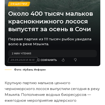
ОБЩЕСТВО
Около 400 тысяч мальков
краснокнижного лосося
выпустят за осень в Сочи
Первая партия из 111 тысяч рыбок увидела
волю в реке Мзымта.
2 МИН ЧТЕНИЯ
29.09.2025 В 16:13
Фото: «Кубань Информ»
Крупную партию мальков ценного
черноморского лосося выпустили сегодня в реку
Мзымта. Пополнение водных биоресурсов —
ежегодное мероприятие адлерского