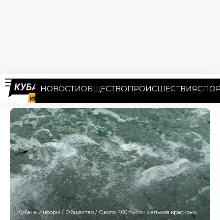
НОВОСТИ
ОБЩЕСТВО
ПРОИСШЕСТВИЯ
СПОР
Кубань Информ
/
Общество
/
Около 400 тысяч мальков краснокнижного лосося выпустят за осень в Сочи