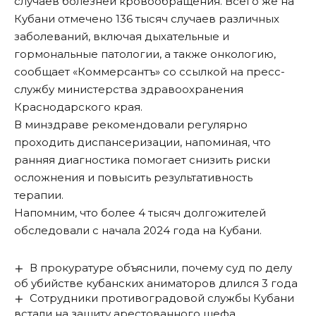
случаев болезней кровообращения. Всего же на
Кубани отмечено 136 тысяч случаев различных
заболеваний, включая дыхательные и
гормональные патологии, а также онкологию,
сообщает «Коммерсантъ»
со ссылкой на пресс-
службу министерства здравоохранения
Краснодарского края.
В минздраве рекомендовали регулярно
проходить диспансеризации, напоминая, что
ранняя диагностика помогает снизить риски
осложнения и повысить результативность
терапии.
Напомним, что более 4 тысяч долгожителей
обследовали с начала 2024 года на Кубани
.
В прокуратуре объяснили, почему суд по делу
об убийстве кубанских аниматоров длился 3 года
Сотрудники противоградовой службы Кубани
встали на защиту арестованного шефа