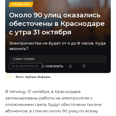
ОБЩЕСТВО
Около 90 улиц оказались
обесточены в Краснодаре
с утра 31 октября
Электричества не будет от 4 до 8 часов. Куда
звонить?
3 МИН ЧТЕНИЯ
31.10.2025 В 09:20
Фото: «Кубань Информ»
В пятницу, 31 октября, в Краснодаре
запланированы работы на электросетях с
отключением света. Будут обесточены тысячи
абонентов: в списке около 90 улиц по всему