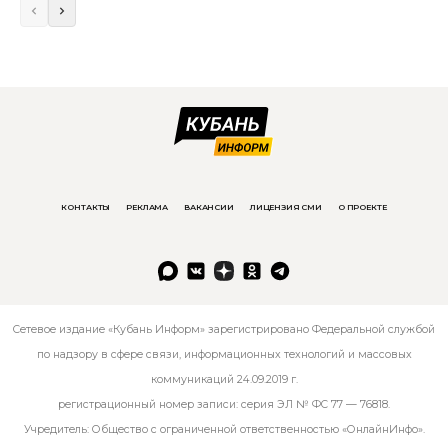
КОНТАКТЫ
РЕКЛАМА
ВАКАНСИИ
ЛИЦЕНЗИЯ СМИ
О ПРОЕКТЕ
Сетевое издание «Кубань Информ» зарегистрировано Федеральной службой
по надзору в сфере связи, информационных технологий и массовых
коммуникаций 24.09.2019 г.
регистрационный номер записи: серия ЭЛ № ФС 77 — 76818.
Учредитель: Общество с ограниченной ответственностью «ОнлайнИнфо».