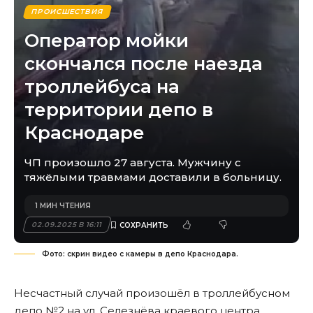
ПРОИСШЕСТВИЯ
Оператор мойки
скончался после наезда
троллейбуса на
территории депо в
Краснодаре
ЧП произошло 27 августа. Мужчину с
тяжёлыми травмами доставили в больницу.
1 МИН ЧТЕНИЯ
02.09.2025 В 16:11
Фото: скрин видео с камеры в депо Краснодара.
Несчастный случай произошёл в троллейбусном
депо №2 на ул. Селезнёва краевого центра.