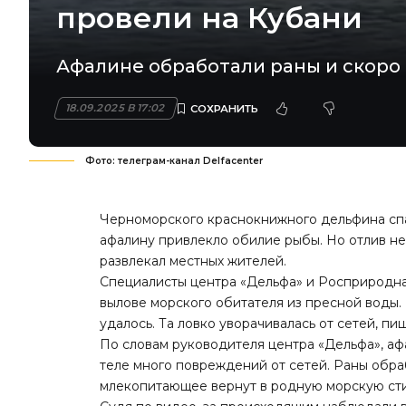
провели на Кубани
Афалине обработали раны и скоро 
18.09.2025 В 17:02
Фото: телеграм-канал Delfacenter
Черноморского краснокнижного дельфина спа
афалину привлекло обилие рыбы. Но отлив не 
развлекал местных жителей.
Специалисты центра «Дельфа» и Росприродна
вылове морского обитателя из пресной воды. 
удалось. Та ловко уворачивалась от сетей, п
По словам руководителя центра «Дельфа», аф
теле много повреждений от сетей. Раны обр
млекопитающее вернут в родную морскую ст