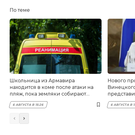
По теме
Школьница из Армавира
Нового пр
находится в коме после атаки на
Винецког
пляж, пока земляки собирают
представил
помощь
6 АВГУСТА В 15:26
6 АВГУСТА В 1