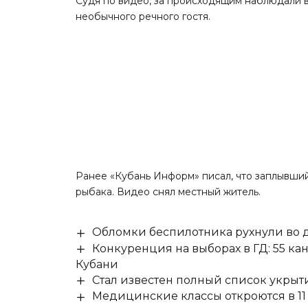
Судя по видео, за происходящим наблюдали в
необычного речного гостя.
Ранее «Кубань Информ»
писал
, что заплывши
рыбака. Видео снял местный житель.
Обломки беспилотника рухнули во д
Конкуренция на выборах в ГД: 55 ка
Кубани
Стал известен полный список укры
Медицинские классы откроются в 11 