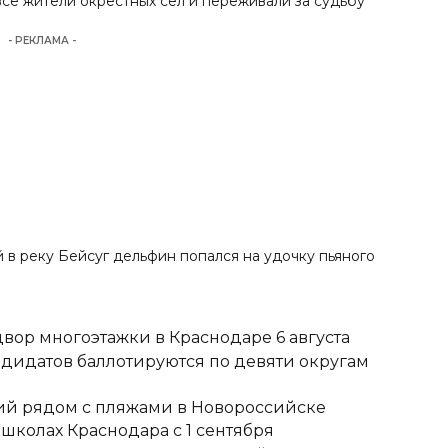
се жители окрестных сёл и переживали за судьбу
- РЕКЛАМА -
й в реку Бейсуг дельфин попался на удочку пьяного
вор многоэтажки в Краснодаре 6 августа
ндидатов баллотируются по девяти округам
тий рядом с пляжами в Новороссийске
школах Краснодара с 1 сентября